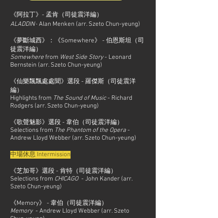
《阿拉丁》- 孟肯（司徒震洋編）
-
ALADDIN
Alan Menken (arr. Szeto Chun-yeung)
《夢斷城西》：《Somewhere》 - 伯恩斯坦（司
徒震洋編）
Somewhere
from
West Side Story
- Leonard
Bernstein (arr. Szeto Chun-yeung)
《仙樂飄飄處處聞》選段 - 羅傑斯（司徒震洋
編）
Highlights from
The Sound of Music
- Richard
Rodgers (arr. Szeto Chun-yeung)
《歌聲魅影》選段 - 韋伯（司徒震洋編）
Selections from
The Phantom of the Opera
-
Andrew Lloyd Webber (arr. Szeto Chun-yeung)
中場休息 Intermission
《芝加哥》選段 - 肯特（司徒震洋編）
Selections from
CHICAGO
- John Kander (arr.
Szeto Chun-yeung)
《Memory》 - 韋伯（司徒震洋編）
Memory
- Andrew Lloyd Webber (arr. Szeto