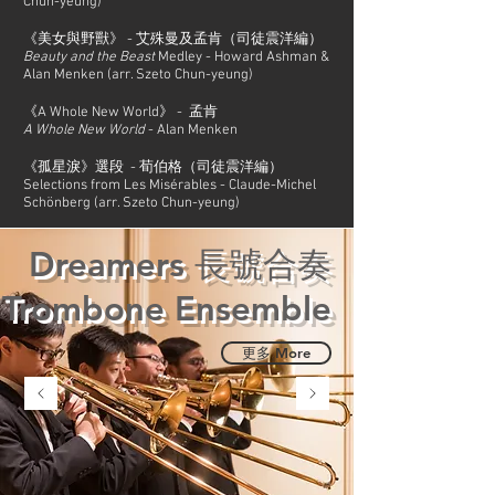
Chun-yeung)
《美女與野獸》 - 艾殊曼及孟肯（司徒震洋編）
Beauty and the Beast
Medley - Howard Ashman &
Alan Menken (arr. Szeto Chun-yeung)
《A Whole New World》 - 孟肯
A Whole New World
- Alan Menken
《孤星淚》選段 - 荀伯格（司徒震洋編）
Selections from Les Misérables - Claude-Michel
Schönberg (arr. Szeto Chun-yeung)
Dreamers 長號合奏
Trombone Ensemble
更多 More