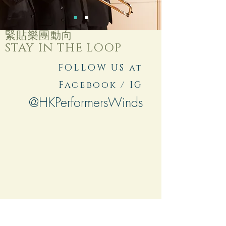
緊貼樂團動向
STAY IN THE LOOP
FOLLOW US at
Facebook / IG
@HKPerformersWinds