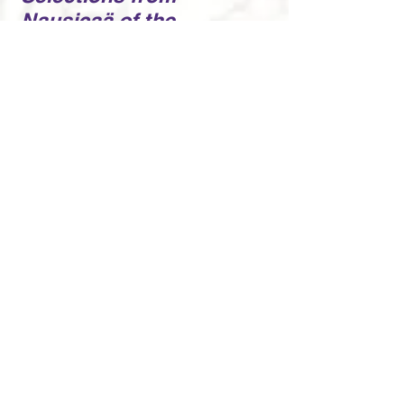
Nausicaä of the
Valley of the Wind
久石讓（司徒震洋編）
Hisaishi Joe (arr. Szeto Chun-
yeung)
11
《龍貓》選段
Highlights from
My
Neighbor Totoro
久石讓（司徒震洋編）
Hisaishi Joe (arr. Szeto Chun-