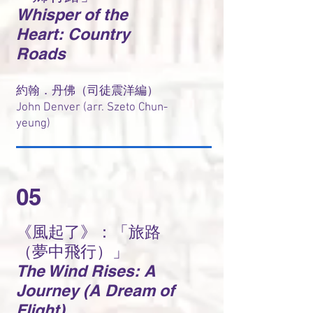
Whisper of the
Heart: Country
Roads
約翰．丹佛（司徒震洋編）
John Denver (arr. Szeto Chun-
yeung)
05
《風起了》：「旅路
（夢中飛行）」
The Wind Rises: A
Journey (A Dream of
Flight)